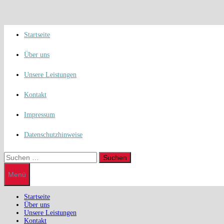
Zum
Inhalt
springen
Startseite
Über uns
Unsere Leistungen
Kontakt
Impressum
Datenschutzhinweise
Suchen
nach:
Menü
Startseite
Über uns
Unsere Leistungen
Kontakt